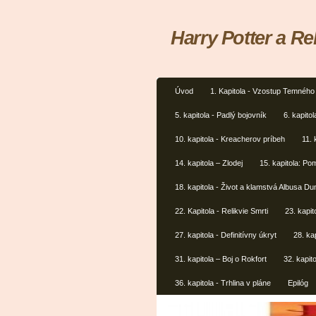
Harry Potter a Re
Úvod
1. Kapitola - Vzostup Temnéh
5. kapitola - Padlý bojovník
6. kapito
10. kapitola - Kreacherov príbeh
11. 
14. kapitola – Zlodej
15. kapitola: Po
18. kapitola - Život a klamstvá Albusa D
22. Kapitola - Relikvie Smrti
23. kapi
27. kapitola - Definitívny úkryt
28. ka
31. kapitola – Boj o Rokfort
32. kapit
36. kapitola - Trhlina v pláne
Epilóg