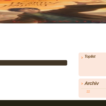
Toplist
Archiv
<<